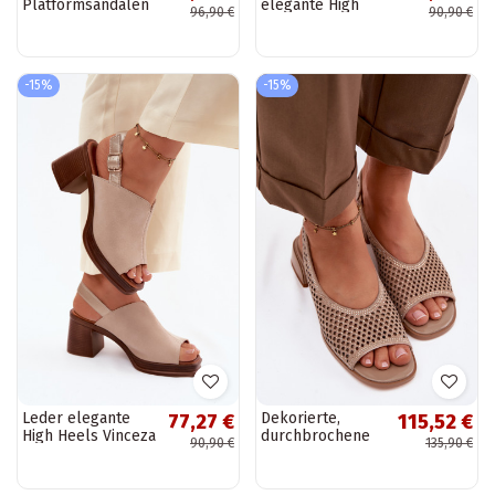
Platformsandalen
elegante High
96,90 €
90,90 €
mit breitem
Heels Vinceza
Absatz und Blume
39995
Vinceza 66951,
sandfarben
-15%
-15%
Leder elegante
Dekorierte,
77,27 €
115,52 €
High Heels Vinceza
durchbrochene
90,90 €
135,90 €
39995, sandfarben
Damen Sandalen
aus Wildleder
Klocke D&A