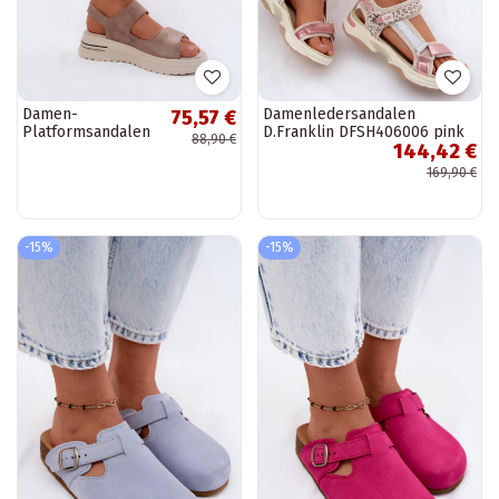
Damen-
Damenledersandalen
75,57 €
Platformsandalen
D.Franklin DFSH406006 pink
88,90 €
144,42 €
aus
Kunstveloursleder
169,90 €
in Sandfarbe Peria
-15%
-15%