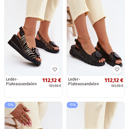
Leder-
Leder-
112,12 €
112,12 €
Plateausandalen
Plateausandalen
131,90 €
131,90 €
mit Ornamenten
mit Ornamenten
Artiker 58C0295
Artiker 58C0296
schwarz und gold
schwarz und gold
-15%
-15%