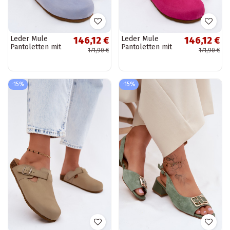
Leder Mule
Leder Mule
146,12 €
146,12 €
Pantoletten mit
Pantoletten mit
171,90 €
171,90 €
Schnallen in
Schnallen in rosa
hellblauer Farbe
Farbe von Zazoo
von Zazoo
-15%
-15%