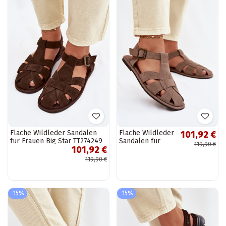
Flache Wildleder Sandalen
Flache Wildleder
101,92 €
für Frauen Big Star TT274249
Sandalen für
119,90 €
101,92 €
schokoladenfarbene Farbe
Frauen Big Star
TT274250
119,90 €
sandfarbene
Farbe
-15%
-15%