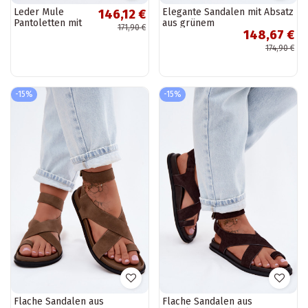
Leder Mule
Elegante Sandalen mit Absatz
146,12 €
Pantoletten mit
aus grünem
171,90 €
148,67 €
Schnallen in
Kunstveloursleder
pistazienfarbiger
174,90 €
Farbe von Zazoo
-15%
-15%
Flache Sandalen aus
Flache Sandalen aus