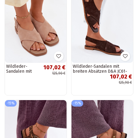
Wildleder-
Wildleder-Sandalen mit
107,02 €
Sandalen mit
breiten Absätzen D&A JC61-
125,90 €
107,02 €
breiten Absätzen
1001 schokoladenbraun
D&A JC61-1001
125,90 €
sandfarben
-15%
-15%