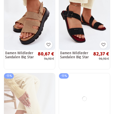
Damen Wildleder
Damen Wildleder
80,67 €
82,37 €
Sandalen Big Star
Sandalen Big Star
94,90 €
96,90 €
TT274482
TT274490
sandfarbene
schwarze Farbe
Farbe
-15%
-15%