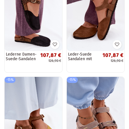
Lederne Damen-
Leder-Suede
107,87 €
107,87 €
Suede-Sandalen
Sandalen mit
126,90 €
126,90 €
mit
geschlossenen
geschlossenen
Zehen Tai
Zehen in
turiciejka H7365-
Schwarz
02 braun
-15%
-15%