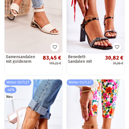
Damensandalen
Benedett-
83,45 €
30,82 €
mit goldenem
Sandalen mit
119,22 €
51,36 €
Absatz Laura
Lackleder-Effekt
Messi beige
und glitzernden
Ösen in Schwarz
Winter OUTLET
Winter OUTLET
-40%
Neu