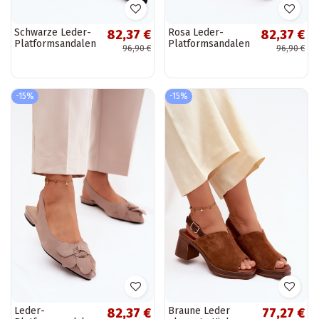
Schwarze Leder-
Rosa Leder-
82,37 €
82,37 €
Platformsandalen
Platformsandalen
96,90 €
96,90 €
mit breitem
mit breitem
Absatz und Blume
Absatz und Blume
Vinceza 66951
Vinceza 66951
-15%
-15%
Leder-
Braune Leder
82,37 €
77,27 €