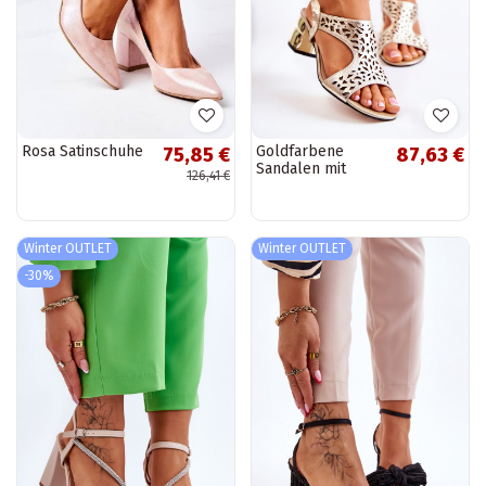
Rosa Satinschuhe
Goldfarbene
75,85 €
87,63 €
Sandalen mit
126,41 €
Absatz mit Salbei-
und
durchbrochenen
Elementen
Winter OUTLET
Winter OUTLET
-30%