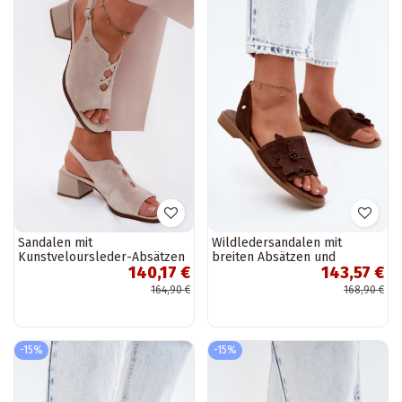
Sandalen mit
Wildledersandalen mit
Kunstveloursleder-Absätzen
breiten Absätzen und
140,17 €
143,57 €
Tai turiciejka K7521-22
dekorativen Blumen Zazoo
elfenbeinfarben
407471 in Schokolade
164,90 €
168,90 €
-15%
-15%