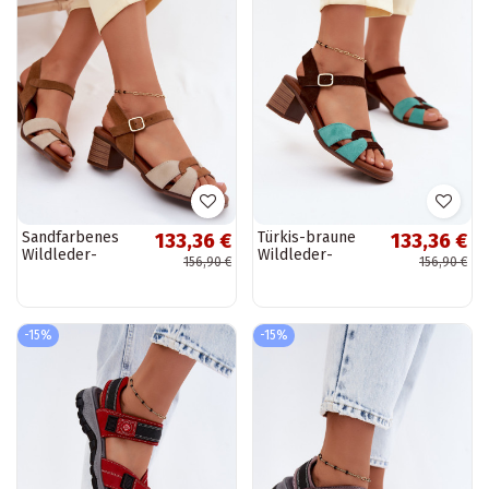
Sandfarbenes
Türkis-braune
133,36 €
133,36 €
Wildleder-
Wildleder-
156,90 €
156,90 €
Damensandalen
Damensandalen
mit Absatz
mit Absatz
-15%
-15%