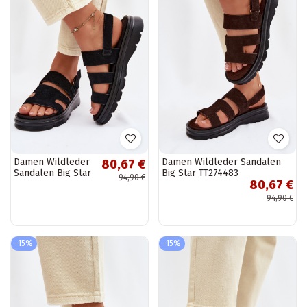
Damen Wildleder
Damen Wildleder Sandalen
80,67 €
Sandalen Big Star
Big Star TT274483
94,90 €
80,67 €
TT274484
schokoladenfarbene Farbe
schwarze Farbe
94,90 €
-15%
-15%