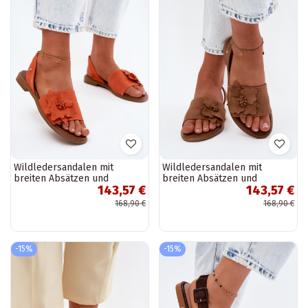
Wildledersandalen mit
Wildledersandalen mit
breiten Absätzen und
breiten Absätzen und
143,57 €
143,57 €
dekorativen Blumen Zazoo
dekorativen Blumen Zazoo
407471 in Orange
407471 in Braun
168,90 €
168,90 €
-15%
-15%