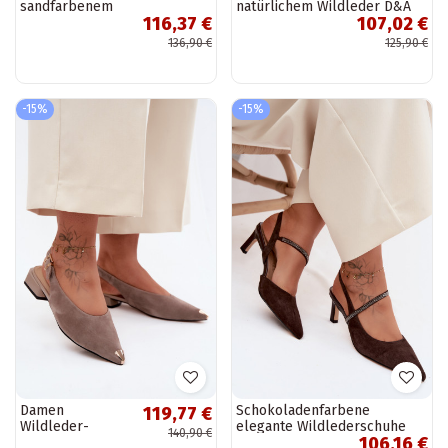
sandfarbenem
natürlichem Wildleder D&A
116,37 €
107,02 €
Kunstveloursleder
CR61-3049 schokoladenbraun
136,90 €
125,90 €
-15%
-15%
Damen
Schokoladenfarbene
119,77 €
Wildleder-
elegante Wildlederschuhe
140,90 €
106,16 €
Sandalen auf
mit dekorativen Riemen D&A