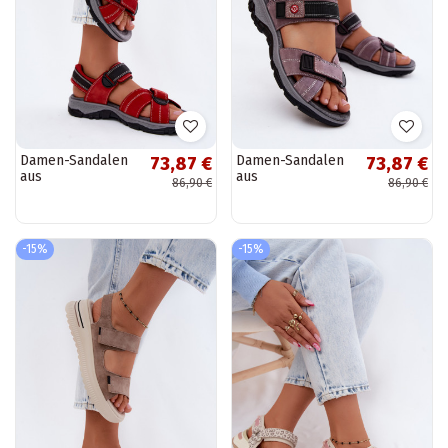
Damen-Sandalen
Damen-Sandalen
73,87 €
73,87 €
aus
aus
86,90 €
86,90 €
Kunstveloursleder
Kunstveloursleder
mit
mit
Klettverschlüssen
Klettverschlüssen
in roter Farbe
LaĮendoĮe Blingy
-15%
-15%
Blingy