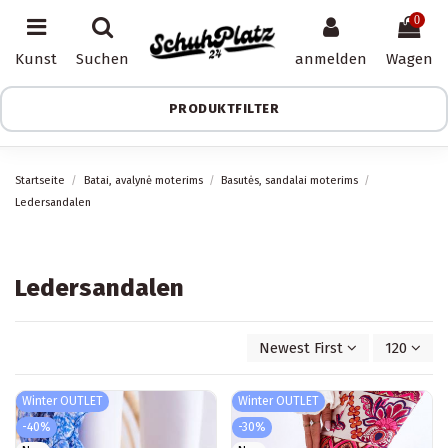
0
Kunst
Suchen
anmelden
Wagen
PRODUKTFILTER
Startseite
Batai, avalynė moterims
Basutės, sandalai moterims
Ledersandalen
Ledersandalen
Newest First
120
Winter OUTLET
Winter OUTLET
-40%
-30%