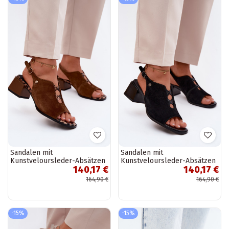
Sandalen mit
Sandalen mit
Kunstveloursleder-Absätzen
Kunstveloursleder-Absätzen
140,17 €
140,17 €
Tai turiciejka K7521-14 braun
Tai turiciejka K7521-01
schwarz
164,90 €
164,90 €
-15%
-15%