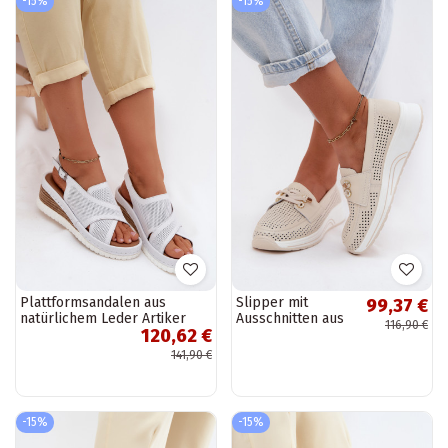
-15%
-15%
Plattformsandalen aus
Slipper mit
99,37 €
natürlichem Leder Artiker
Ausschnitten aus
116,90 €
120,62 €
58C3145 weiß
natürlichem Leder
Artiker 58C0478
141,90 €
sandfarben
-15%
-15%