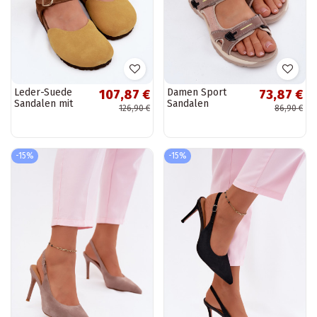
Leder-Suede
Damen Sport
107,87 €
73,87 €
Sandalen mit
Sandalen
126,90 €
86,90 €
geschlossenen
McKeylor 95414
Zehen Tai
sand-rosa
turiciejka H7365-
07 gelb
-15%
-15%