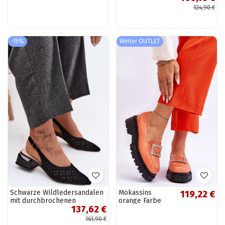
niedrigem Absatz
124,90 €
D&A CR61-3050
sand
-15%
Winter OUTLET
Schwarze Wildledersandalen
Mokassins
119,22 €
mit durchbrochenen
orange Farbe
137,62 €
Elementen und Netz Klocke
Agathe
D&A
161,90 €