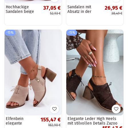
Hochhackige
Sandalen mit
37,05 €
26,95 €
Sandalen beige
Absatz in der
52,93 €
38,49 €
Secret Rose
Farbe Schwarz
Alicia
-15%
-15%
Elfenbein
Elegante Leder High Heels
155,47 €
elegante
mit stilvollen Details Zazoo
182,90 €
Wildleder-
40523 in Schokoladenfarbe