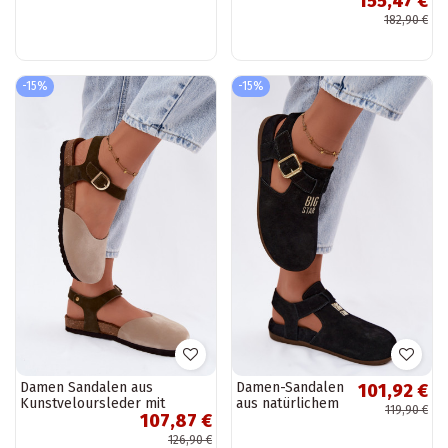
155,47 €
Pumps mit
182,90 €
stilvollen Details
Zazoo 40523
-15%
-15%
Damen Sandalen aus
Damen-Sandalen
101,92 €
Kunstveloursleder mit
aus natürlichem
119,90 €
107,87 €
geschlossener Spitze
Wildleder Big
sandfarbe
Star TT274544
126,90 €