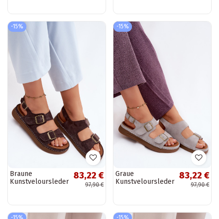
-15%
-15%
Braune
Graue
83,22 €
83,22 €
Kunstveloursleder
Kunstveloursleder
97,90 €
97,90 €
Damen-Sandalen
Damen-Sandalen
mit Schnallen
mit Schnallen
Vinceza 79620
Vinceza 79620
-15%
-15%