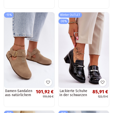
schwarz
-15%
Winter OUTLET
-30%
Damen-Sandalen
Lackierte Schuhe
101,92 €
85,91 €
aus natürlichem
in der schwarzen
119,90 €
122,73 €
Wildleder Big
Farbe Damira
Star TT274542
beige