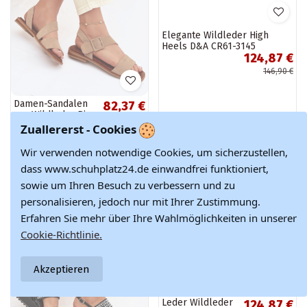
Damen-Sandalen
Elegante Wildleder High
82,37 €
aus Wildleder Big
Heels D&A CR61-3145
96,90 €
124,87 €
Star TT274491 in
schokoladenfarben
Zuallererst - Cookies
Sandfarbe
146,90 €
Wir verwenden notwendige Cookies, um sicherzustellen,
dass www.schuhplatz24.de einwandfrei funktioniert,
sowie um Ihren Besuch zu verbessern und zu
-15%
-15%
personalisieren, jedoch nur mit Ihrer Zustimmung.
Erfahren Sie mehr über Ihre Wahlmöglichkeiten in unserer
Cookie-Richtlinie.
Akzeptieren