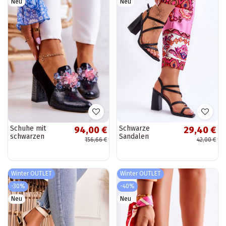
Neu
Neu
Schuhe mit
Schwarze
94,00 €
29,40 €
schwarzen
Sandalen
156,66 €
42,00 €
Absätzen von
Florentina mit
Sofie
Absatz
Winter OUTLET
Winter OUTLET
-30%
-40%
Neu
Neu