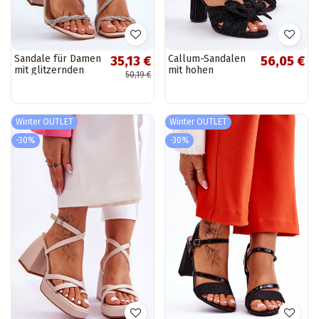
Sandale für Damen
Callum-Sandalen
35,13 €
56,05 €
mit glitzernden
mit hohen
50,19 €
Ösen und
Absätzen und
Absätzen, beige
Bändern für
Carlotta
Damen in Schwarz
Winter OUTLET
Winter OUTLET
-30%
-30%