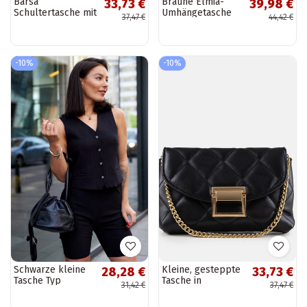
Barsa
Braune Elmia-
33,73 €
39,98 €
Schultertasche mit
Umhängetasche
37,47 €
44,42 €
Krokodilmuster
mit Kette
-10%
-10%
Schwarze kleine
Kleine, gesteppte
28,28 €
33,73 €
Tasche Typ
Tasche in
31,42 €
37,47 €
"Tasche" Aamala
Zinnoberrot in
Schwarz