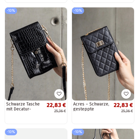
-10%
-10%
Schwarze Tasche
Acres – Schwarze,
22,83 €
22,83 €
mit Decatur-
gesteppte
25,36 €
25,36 €
Prägung verziert
Umhängetasche
-10%
-10%