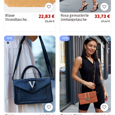
Blaue
Rosa gemusterte
22,83 €
33,73 €
Strandtasche,
Umhängetasche
25,36 €
37,47 €
„Elsina"
Kesiran
-10%
-10%