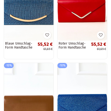
Blaue Umschlag-
Roter Umschlag-
55,52 €
55,52 €
Form Handtasche
Form Handtasche
61,69 €
61,69 €
Recife
Vinson
-10%
-10%