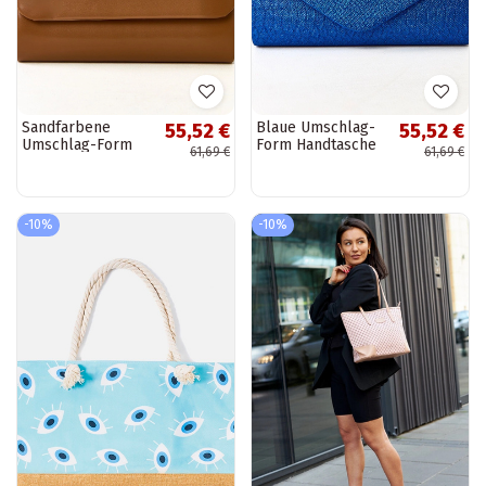
Sandfarbene
Blaue Umschlag-
55,52 €
55,52 €
Umschlag-Form
Form Handtasche
61,69 €
61,69 €
Handtasche Fried
Circle
-10%
-10%