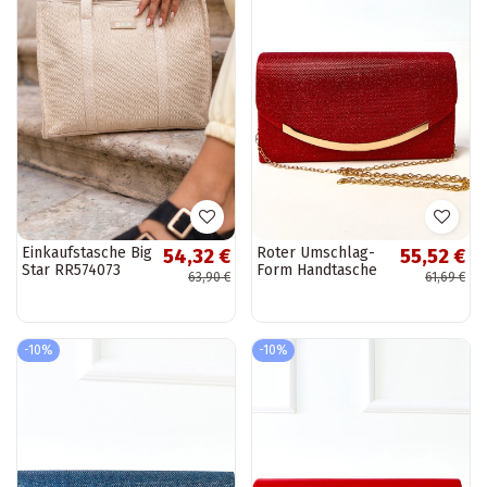
Einkaufstasche Big
Roter Umschlag-
54,32 €
55,52 €
Star RR574073
Form Handtasche
63,90 €
61,69 €
elfenbeinfarben
Recife
-10%
-10%