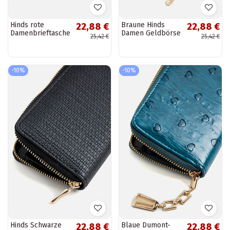
Hinds rote
Braune Hinds
22,88 €
22,88 €
Damenbrieftasche
Damen Geldbörse
25,42 €
25,42 €
-10%
-10%
Hinds Schwarze
Blaue Dumont-
22,88 €
22,88 €