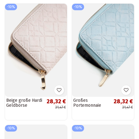
-10%
-10%
Beige große Hardi
Großes
28,32 €
28,32 €
Geldbörse
Portemonnaie
31,47 €
31,47 €
Hardi in Blau
-10%
-10%