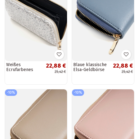
Weißes
Blaue klassische
22,88 €
22,88 €
Ecrufarbenes
Elsa-Geldbörse
25,42 €
25,42 €
Laverty
Portemonnaie für
Damen
-10%
-10%