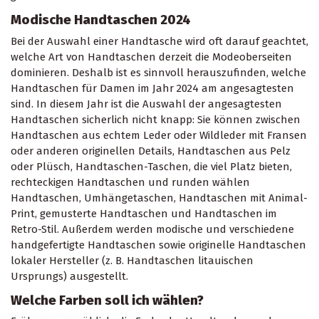
Hüfttaschen, gehäkelte Handtaschen, Handtaschen aus
echtem Leder, Handtaschen aus Wildleder, Handtaschen
aus Pelz, hochwertige preiswerte Handtaschen,
Handtaschen mit langen Henkeln, verschiedene kleine und
große Handtaschen usw.
Modische Handtaschen 2024
Bei der Auswahl einer Handtasche wird oft darauf geachtet,
welche Art von Handtaschen derzeit die Modeoberseiten
dominieren. Deshalb ist es sinnvoll herauszufinden, welche
Handtaschen für Damen im Jahr 2024 am angesagtesten
sind. In diesem Jahr ist die Auswahl der angesagtesten
Handtaschen sicherlich nicht knapp: Sie können zwischen
Handtaschen aus echtem Leder oder Wildleder mit Fransen
oder anderen originellen Details, Handtaschen aus Pelz
oder Plüsch, Handtaschen-Taschen, die viel Platz bieten,
rechteckigen Handtaschen und runden wählen
Handtaschen, Umhängetaschen, Handtaschen mit Animal-
Print, gemusterte Handtaschen und Handtaschen im
Retro-Stil. Außerdem werden modische und verschiedene
handgefertigte Handtaschen sowie originelle Handtaschen