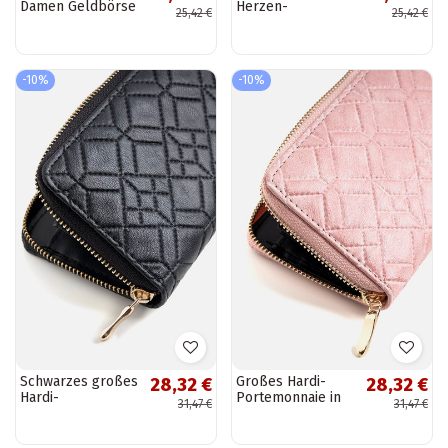
Damen Geldbörse
Herzen-
25,42 €
25,42 €
Geldbörse
-10%
-10%
Schwarzes großes
Großes Hardi-
28,32 €
28,32 €
Hardi-
Portemonnaie in
31,47 €
31,47 €
Portemonnaie
Rosa