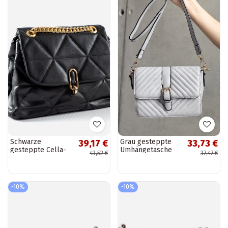
Schwarze
Grau gesteppte
39,17 €
33,73 €
gesteppte Cella-
Umhängetasche
43,52 €
37,47 €
Umhängetasche
Virgilio
-10%
-10%