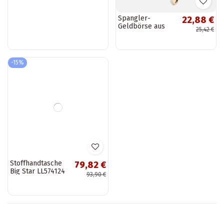
Starks –
Spangler-
22,88 €
22,88 €
Geldbörse in
Geldbörse aus
25,42 €
25,42 €
Schwarz-Metallic
Lackleder, Blau
-15%
Stoffhandtasche
79,82 €
Big Star LL574124