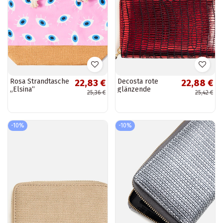
Rosa Strandtasche
Decosta rote
22,83 €
22,88 €
„Elsina“
glänzende
25,36 €
25,42 €
Geldbörse
-10%
-10%