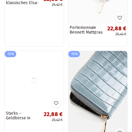
Schwarzes
Portemonnaie
22,88 €
22,88 €
klassisches Elsa-
Bennett Mattgrau
25,42 €
25,42 €
Portemonnaie
-10%
-10%