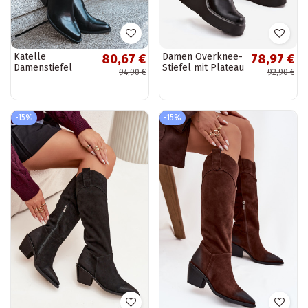
Katelle
Damen Overknee-
80,67 €
78,97 €
Damenstiefel
Stiefel mit Plateau
94,90 €
92,90 €
gefüttert in
in Schwarz
Schwarz mit
"Terisse"
Absätzen
-15%
-15%