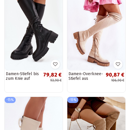
Damen-Stiefel bis
Damen-Overknee-
79,82 €
90,87 €
zum Knie auf
Stiefel aus
93,90 €
106,90 €
klobigen Absätzen
Wildleder über
und Plattform,
dem Knie
zum
elfenbeinfarbene
Hineinschlüpfen,...
Farbe Cheera
-15%
-15%