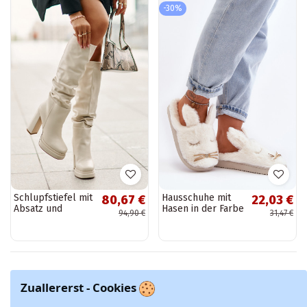
-30%
Schlupfstiefel mit
Hausschuhe mit
80,67 €
22,03 €
Absatz und
Hasen in der Farbe
94,90 €
31,47 €
Plateau mit
Weiß von Dolcevia
Rüschen in
Elfenbein Beridra
Zuallererst - Cookies
Zeigt 1 - 32 von 32 Artikeln