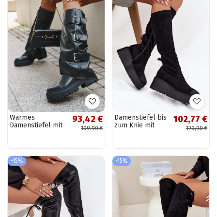
Warmes
Damenstiefel bis
93,42 €
102,77 €
Damenstiefel mit
zum Knie mit
109,90 €
120,90 €
silberfarbenen
Plateau und Keil,
Schnallen in
schwarze Farbe,
Schwarz "Isavine"
Vinceza 58342
-15%
-15%