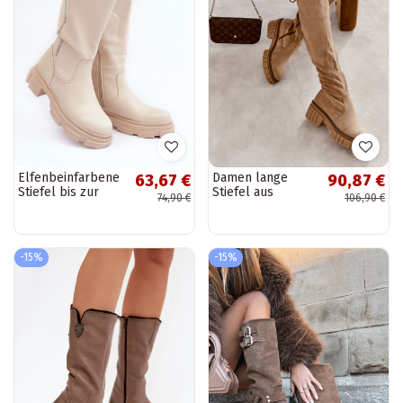
Elfenbeinfarbene
Damen lange
63,67 €
90,87 €
Stiefel bis zur
Stiefel aus
74,90 €
106,90 €
Wade "Lizames"
Naturwildleder
über das Knie in
Sandfarbe Cheera
-15%
-15%