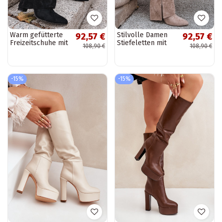
Warm gefütterte
Stilvolle Damen
92,57 €
92,57 €
Freizeitschuhe mit
Stiefeletten mit
108,90 €
108,90 €
Plattform Big Star
Plattform und
OO274795 in
flachem Absatz,
Sandfarbe
zum
Hineinschlüpfen,
-15%
-15%
in...