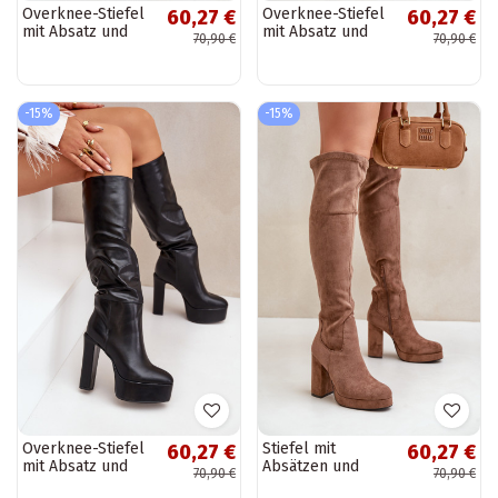
Overknee-Stiefel
Overknee-Stiefel
60,27 €
60,27 €
mit Absatz und
mit Absatz und
70,90 €
70,90 €
Plattform aus Eco-
Plattform aus Eco-
Leder in
Leder in Braun
Elfenbeinfarben
Felilorn
Felilorn
-15%
-15%
Overknee-Stiefel
Stiefel mit
60,27 €
60,27 €
mit Absatz und
Absätzen und
70,90 €
70,90 €
Plattform aus Eco-
Plattform mit