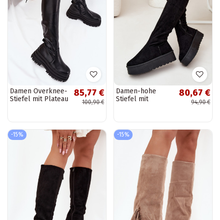
Damen Overknee-
Damen-hohe
85,77 €
80,67 €
Stiefel mit Plateau
Stiefel mit
100,90 €
94,90 €
schwarz Erisna
Plattform über
das Knie Big Star
SS274264 in
Schwarz
-15%
-15%