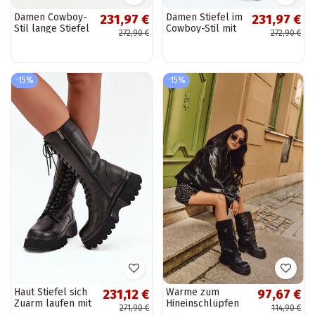
Damen Cowboy-
Damen Stiefel im
231,97 €
231,97 €
Stil lange Stiefel
Cowboy-Stil mit
272,90 €
272,90 €
mit Absatz aus
Absatz aus
echtem
echtem
Wildleder Artiker
Wildleder Artiker
57C0232 in
57C0230 braune
-15%
-15%
Schwarz
Farbe
Haut Stiefel sich
Warme zum
231,12 €
97,67 €
Zuarm laufen mit
Hineinschlüpfen
271,90 €
114,90 €
einer Plattform
Damen-Overknees