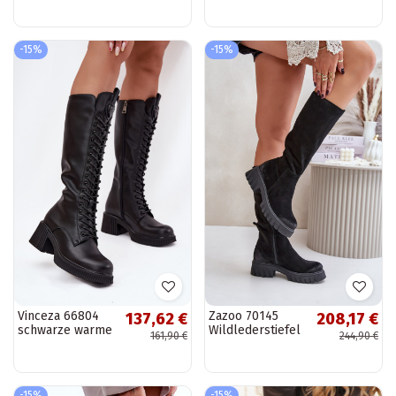
Artiker 57C2282
mit Plateau und
schZuarze Farbe
Taschen, schwarz,
Clarinda
-15%
-15%
Vinceza 66804
Zazoo 70145
137,62 €
208,17 €
schwarze warme
Wildlederstiefel
161,90 €
244,90 €
lange
bis zum Knie,
Lederstiefel für
gefüttert,
Damen mit
schwarz
Schnürsenkeln
-15%
-15%