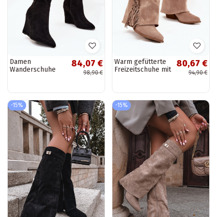
Damen
Warm gefütterte
84,07 €
80,67 €
Wanderschuhe
Freizeitschuhe mit
98,90 €
94,90 €
Big Star SS274095
Plattform Big Star
in Sandfarbe
OO274794 in Weiß
-15%
-15%