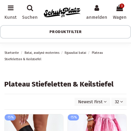
0
Kunst
Suchen
anmelden
Wagen
PRODUKTFILTER
Startseite
Batai, avalynė moterims
Ilgaauliai batai
Plateau
Stiefeletten & Keilstiefel
Plateau Stiefeletten & Keilstiefel
Newest First
32
-15%
-15%