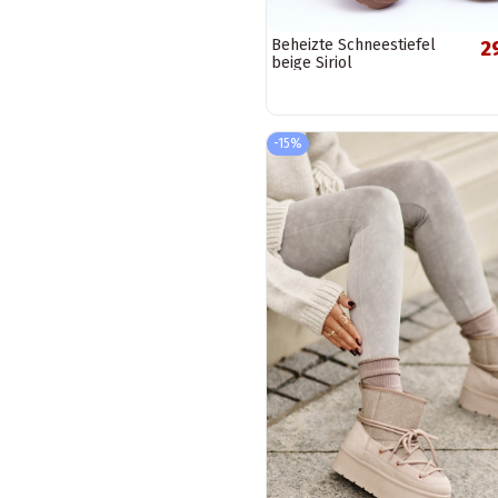
Beheizte Schneestiefel
2
beige Siriol
-15%