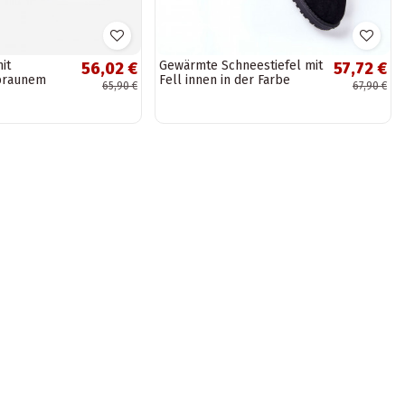
it
Gewärmte Schneestiefel mit
56,02 €
57,72 €
 braunem
Fell innen in der Farbe
65,90 €
67,90 €
Schwarz von Vicandi