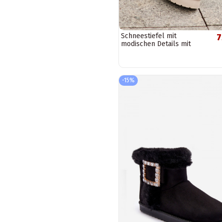
Schneestiefel mit
7
modischen Details mit
Plateau in Beige
-15%