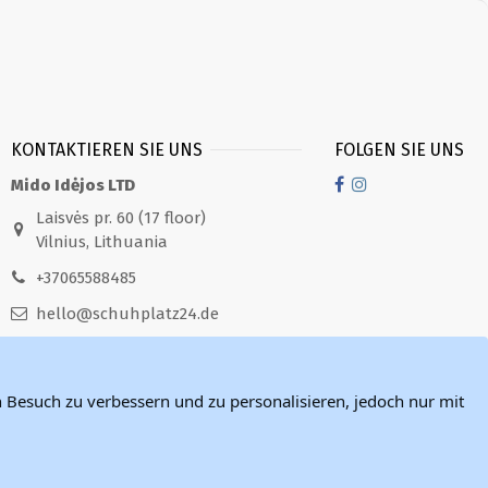
KONTAKTIEREN SIE UNS
FOLGEN SIE UNS
Mido Idėjos LTD
Laisvės pr. 60 (17 floor)
Vilnius, Lithuania
+37065588485
hello@schuhplatz24.de
Bei Fragen zögern Sie nicht,
MojeTopanky.sk über die
angegebenen Kontakte zu
 Besuch zu verbessern und zu personalisieren, jedoch nur mit
kontaktieren. Wir antworten in der
Regel innerhalb von 2 Werktagen auf
E-Mails.