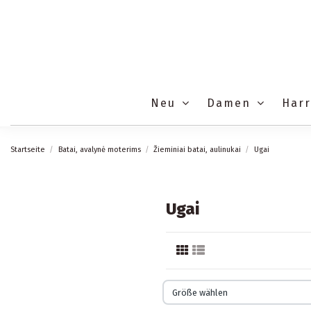
Neu
Damen
Har
Startseite
Batai, avalynė moterims
Žieminiai batai, aulinukai
Ugai
Ugai
Größe wählen