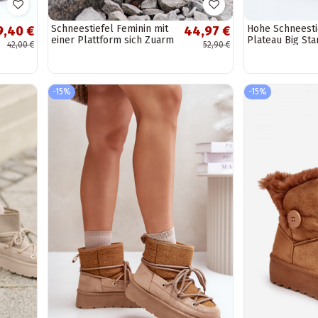
Schneestiefel Feminin mit
Hohe Schneesti
9,40 €
44,97 €
einer Plattform sich Zuarm
Plateau Big St
42,00 €
52,90 €
laufen mit Fell innen...
beige
-15%
-15%