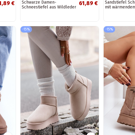
Schwarze Damen-
Sandstiefel Sch
1,89 €
61,89 €
Schneestiefel aus Wildleder
mit wärmendem
BIG STAR
-15%
-15%