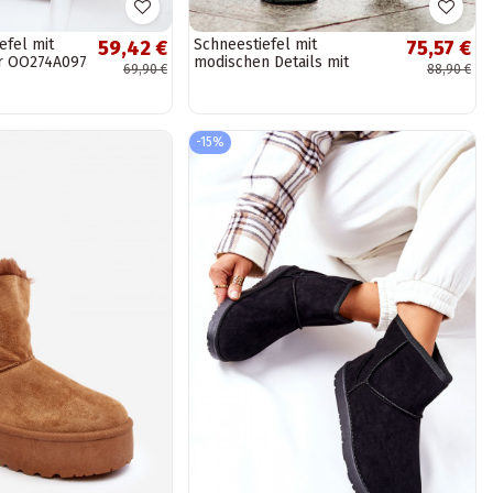
efel mit
Schneestiefel mit
59,42 €
75,57 €
ar OO274A097
modischen Details mit
69,90 €
88,90 €
Plateau in schwarz
-15%