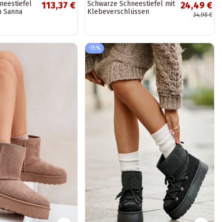
neestiefel
Schwarze Schneestiefel mit
113,37 €
24,49 €
 Sanna
Klebeverschlüssen
34,98 €
BAT_DS8826B
-15%