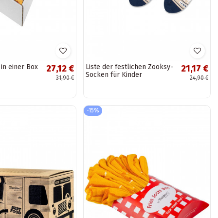
in einer Box
Liste der festlichen Zooksy-
27,12 €
21,17 €
Socken für Kinder
31,90 €
24,90 €
-15%