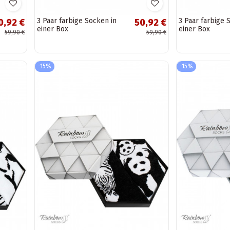
3 Paar farbige Socken in
3 Paar farbige 
0,92 €
50,92 €
einer Box
einer Box
59,90 €
59,90 €
-15%
-15%