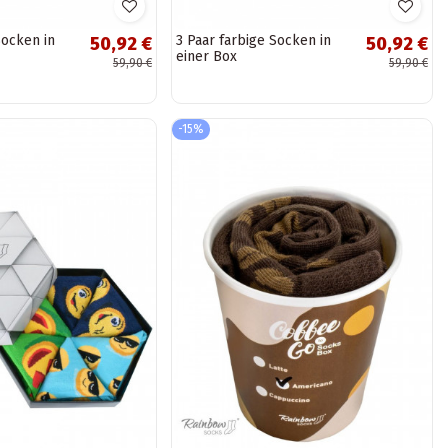
Socken in
3 Paar farbige Socken in
50,92 €
50,92 €
einer Box
59,90 €
59,90 €
-15%