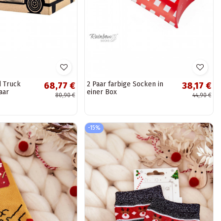
 Truck
2 Paar farbige Socken in
68,77 €
38,17 €
aar
einer Box
80,90 €
44,90 €
-15%