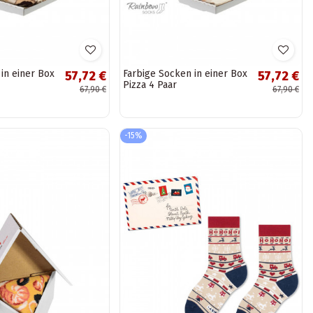
in einer Box
Farbige Socken in einer Box
57,72 €
57,72 €
Pizza 4 Paar
67,90 €
67,90 €
-15%