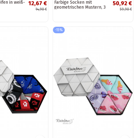
ifen in weiß-
Farbige Socken mit
12,67 €
50,92 €
geometrischen Mustern, 3
14,90 €
59,90 €
Paar
-15%