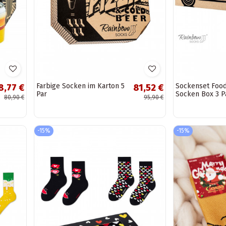
Farbige Socken im Karton 5
Sockenset Food
8,77 €
81,52 €
Par
Socken Box 3 P
80,90 €
95,90 €
-15%
-15%