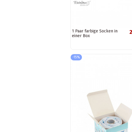
1 Paar farbige Socken in
2
einer Box
-15%