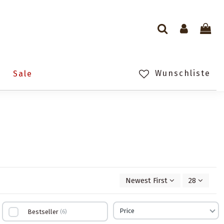
Wunschliste
n
Sale
Newest First
28
Price
Bestseller
6