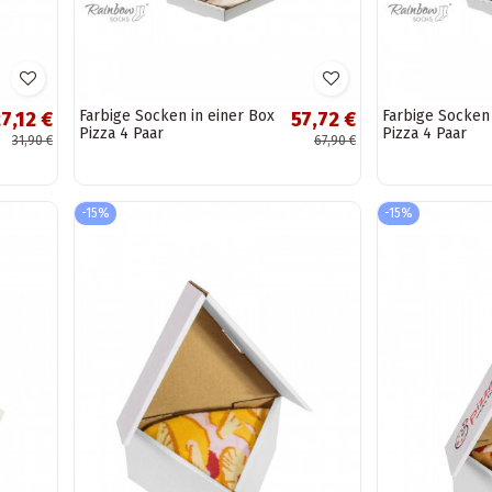
Farbige Socken in einer Box
Farbige Socken 
7,12 €
57,72 €
Pizza 4 Paar
Pizza 4 Paar
31,90 €
67,90 €
-15%
-15%