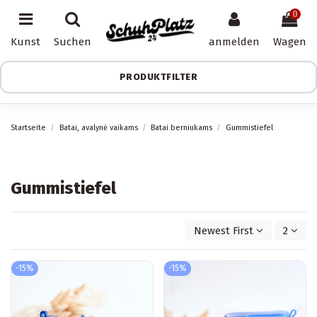
0
Kunst
Suchen
anmelden
Wagen
PRODUKTFILTER
Startseite
Batai, avalynė vaikams
Batai berniukams
Gummistiefel
Gummistiefel
Newest First
2
-15%
-15%