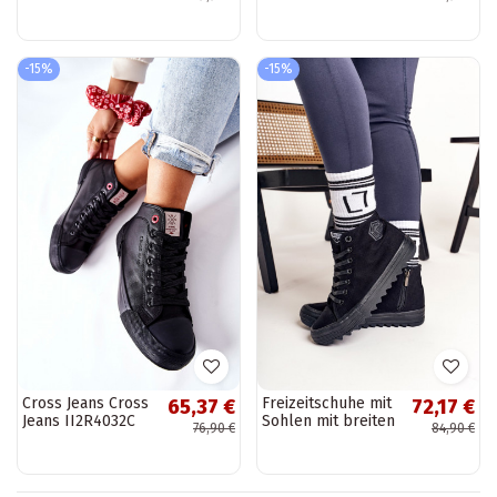
Jeans KK2R4044C
Jeans
weiße Farbe
Freizeitschuhe in
schwarzer Farbe
-15%
-15%
Cross Jeans Cross
Freizeitschuhe mit
65,37 €
72,17 €
Jeans II2R4032C
Sohlen mit breiten
76,90 €
84,90 €
schwarze
Sohlen BIG STAR
Freizeitschuhe
FF274244 schwarze
Farbe