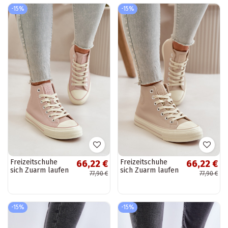
-15%
-15%
Freizeitschuhe
Freizeitschuhe
66,22 €
66,22 €
sich Zuarm laufen
sich Zuarm laufen
77,90 €
77,90 €
aus Öko-Leder
aus Öko-Leder
pinke Farbe Big
Beige Big Star
Star OO274933
OO274934
-15%
-15%