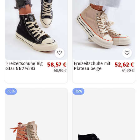
Freizeitschuhe Big
Freizeitschuhe mit
58,57 €
52,62 €
Star NN274283
Plateau beige
68,90 €
61,90 €
schwarz
Aineri
-15%
-15%