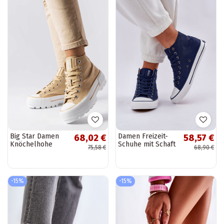
Big Star Damen
Damen Freizeit-
68,02 €
58,57 €
Knöchelhohe
Schuhe mit Schaft
75,58 €
68,90 €
Sneakers beige
Big Star DD274333
LL274160
in dunkelblauer
Farbe
-15%
-15%