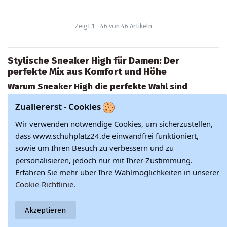
Zeigt 1 - 46 von 46 Artikeln
Stylische Sneaker High für Damen: Der
perfekte Mix aus Komfort und Höhe
Warum Sneaker High die perfekte Wahl sind
Sneaker high
sind die ideale Wahl für Frauen, die einen
Zuallererst - Cookies
sportlich-modernen Look bevorzugen und dabei auf
zusätzlichen Halt und Schutz setzen. Diese
sneaker high
Wir verwenden notwendige Cookies, um sicherzustellen,
damen
bieten eine bequeme Passform und sind besonders
dass www.schuhplatz24.de einwandfrei funktioniert,
für die kühleren Tage geeignet, da sie den Knöchel
sowie um Ihren Besuch zu verbessern und zu
umschließen und so zusätzliche Wärme bieten.
High
personalisieren, jedoch nur mit Ihrer Zustimmung.
sneaker damen
und
knöchelhohe sneaker damen
Erfahren Sie mehr über Ihre Wahlmöglichkeiten in unserer
zeichnen sich durch ihren hohen Schaft aus, der den
Cookie-Richtlinie.
Knöchel stabilisiert und gleichzeitig für einen stylischen
Look sorgt. Ob Sie sich für
sneaker hoch
oder
hohe
Akzeptieren
sneaker damen
entscheiden, diese Schuhe sind ein
unverzichtbarer Bestandteil jeder trendbewussten