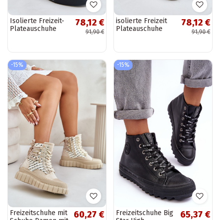
Isolierte Freizeit-
isolierte Freizeit
78,12 €
78,12 €
Plateauschuhe
Plateauschuhe
91,90 €
91,90 €
OO274A471 in
OO274A473 weiß
schwarz
-15%
-15%
Freizeitschuhe mit
Freizeitschuhe Big
60,27 €
65,37 €