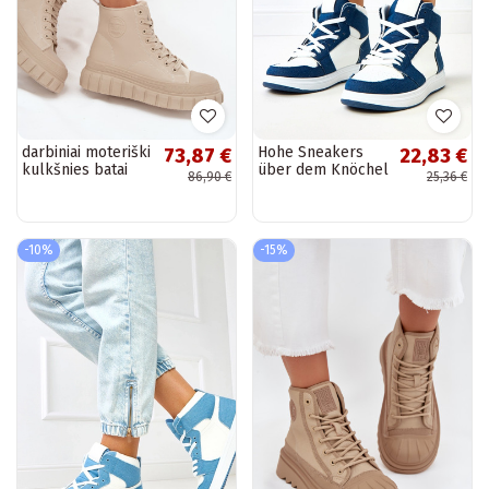
darbiniai moteriški
Hohe Sneakers
73,87 €
22,83 €
kulkšnies batai
über dem Knöchel
86,90 €
25,36 €
pašiltinti su
mit dunklem
platforma su
Denim-Motiv
puošniomis
"Kasna"
detalėmis...
-10%
-15%