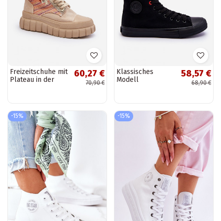
Freizeitschuhe mit
Klassisches
60,27 €
58,57 €
Plateau in der
Modell
70,90 €
68,90 €
Farbe Beige Kernia
Freizeitschuhe mit
Sohle Big Star
T274033 in der
Farbe Schwarz
-15%
-15%