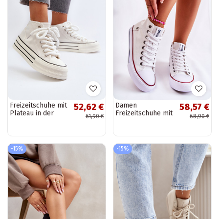
Freizeitschuhe mit
Damen
52,62 €
58,57 €
Plateau in der
Freizeitschuhe mit
61,90 €
68,90 €
Farbe Weiß von
Schaft Big Star
Aineri
DD274332 Weiß
-15%
-15%