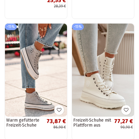
25,55 €
Star OO274063 in
28,39 €
schwarz
-15%
-15%
Warm gefütterte
Freizeit-Schuhe mit
73,87 €
77,27 €
Freizeit-Schuhe
Plattform aus
86,90 €
90,90 €
mit Plattform aus
Kunstleder Big
Kunstleder Big
Star OO274064 in