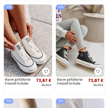
Star OO274069 in
weiß
blau
-15%
-15%
Warm gefütterte
Warm gefütterte
73,87 €
73,87 €
Freizeit-Schuhe
Freizeit-Schuhe
86,90 €
86,90 €
mit Plattform aus
mit Plattform aus
Kunstleder Big
Kunstleder Big
Star OO274061 in
Star OO274062 in
weiß
schwarz
-10%
-15%