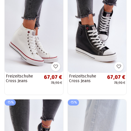
Freizeitschuhe
Freizeitschuhe
67,07 €
67,07 €
Cross Jeans
Cross Jeans
78,90 €
78,90 €
NN2R4004 weiße
NN2R4005
Farbe
schwarz
-15%
-15%