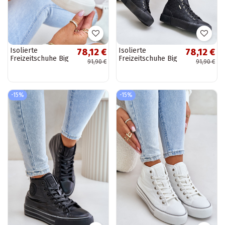
Isolierte
Isolierte
78,12 €
78,12 €
Freizeitschuhe Big
Freizeitschuhe Big
91,90 €
91,90 €
Star OO274A479
Star OO274A480 in
weiß
schwarz
-15%
-15%