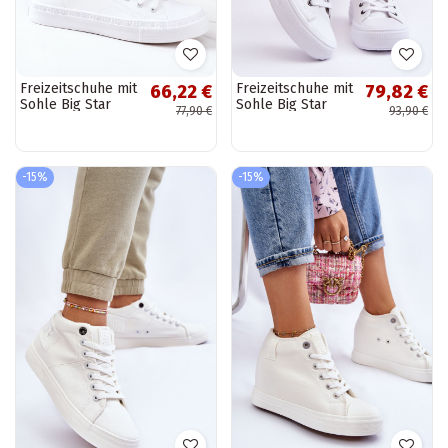
Freizeitschuhe mit
Freizeitschuhe mit
66,22 €
79,82 €
Sohle Big Star
Sohle Big Star
77,90 €
93,90 €
GG274016 weiße
LL274A183 weiße
Farbe
Farbe
-15%
-15%