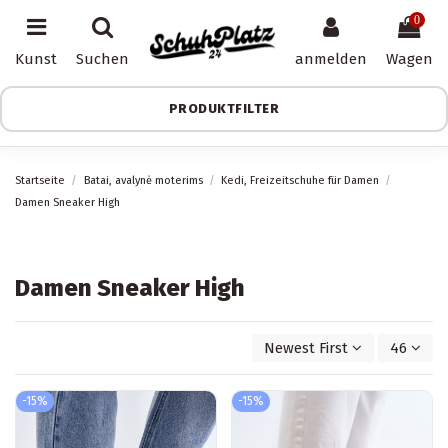
0
Kunst
Suchen
anmelden
Wagen
PRODUKTFILTER
Startseite
Batai, avalynė moterims
Kedi, Freizeitschuhe für Damen
Damen Sneaker High
Damen Sneaker High
Newest First
46
-15%
-15%