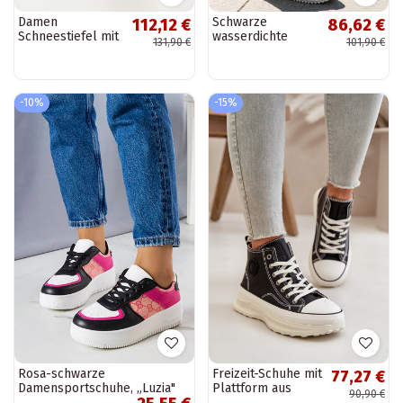
Damen
Schwarze
112,12 €
86,62 €
Schneestiefel mit
wasserdichte
131,90 €
101,90 €
Fell und
Herrenschuhe,
Schnürsenkeln
PROINATER PRO-
mit Plattform in
25-48-208M
Braun Tai turirinna
-10%
-15%
Rosa-schwarze
Freizeit-Schuhe mit
77,27 €
Damensportschuhe, „Luzia"
Plattform aus
90,90 €
Kunstleder Big