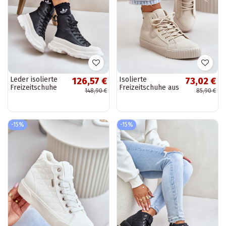
Leder isolierte
Isolierte
126,57 €
73,02 €
Freizeitschuhe
Freizeitschuhe aus
148,90 €
85,90 €
mit Plateau Big
Samt Big Star
Star OO274A599
OO274771 Hi-Poly
in schwarz
System beige
-15%
-15%