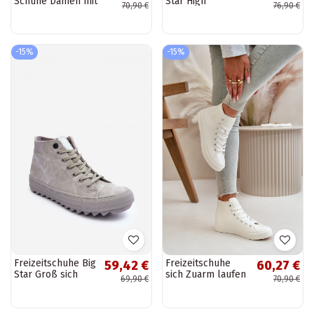
Schuhe Damen mit
Star High
70,90 €
76,90 €
Plateau elfenbein
erwärmte
Kernia
schwarze Farbe
EE274110
-15%
-15%
Freizeitschuhe Big
Freizeitschuhe
59,42 €
60,27 €
Star Groß sich
sich Zuarm laufen
69,90 €
70,90 €
Zuarm laufen
aus Öko-Leder
graue Farbe
Zueiße Farbe Big
GG274070
Star OO274932