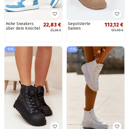
Hohe Sneakers
Gepolsterte
22,83 €
112,12 €
über dem Knöchel
Damen
25,36 €
131,90 €
mit Denim-Motiven
sandfarbene
"Kasna"
Freizeitschuhe mit
Schaft Big Star
OO274A356
-15%
-15%