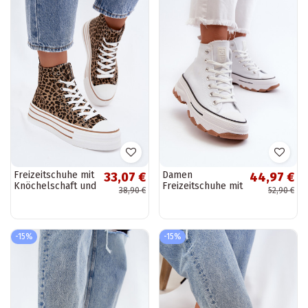
Freizeitschuhe mit
Damen
33,07 €
44,97 €
Knöchelschaft und
Freizeitschuhe mit
38,90 €
52,90 €
Leopardenmuster
Plateau in Weiß
Inildrose
Valvia
-15%
-15%