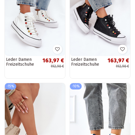
Leder Damen
Leder Damen
163,97 €
163,97 €
Freizeitschuhe
Freizeitschuhe
192,90 €
192,90 €
mit Schaft GOE
mit Schaft GOE
RR2N4102 weiße
RR2N4101
Farbe
schwarze Farbe
-15%
-10%