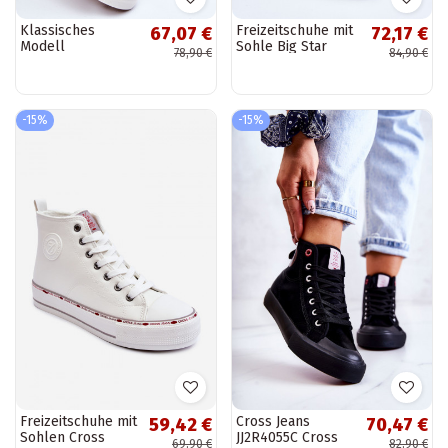
Klassisches
Freizeitschuhe mit
67,07 €
72,17 €
Modell
Sohle Big Star
78,90 €
84,90 €
Freizeitschuhe mit
LL274035 weiße
Sohle Big Star
Farbe
LL274002 in der
Farbe Weiß
-15%
-15%
Freizeitschuhe mit
Cross Jeans
59,42 €
70,47 €
Sohlen Cross
JJ2R4055C Cross
69,90 €
82,90 €