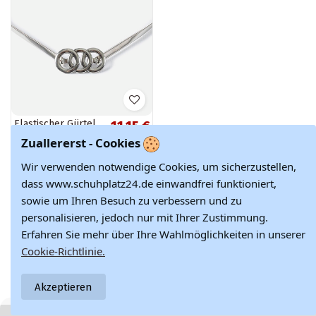
Elastischer Gürtel
11,15 €
Bartolomeo in
12,39 €
Zuallererst - Cookies
Silber
Wir verwenden notwendige Cookies, um sicherzustellen,
dass www.schuhplatz24.de einwandfrei funktioniert,
sowie um Ihren Besuch zu verbessern und zu
personalisieren, jedoch nur mit Ihrer Zustimmung.
Zeigt 1 - 3 von 3 Artikeln
Erfahren Sie mehr über Ihre Wahlmöglichkeiten in unserer
Cookie-Richtlinie.
Akzeptieren