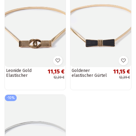
Leonide Gold
Goldener
11,15 €
11,15 €
Elastischer
elastischer Gürtel
12,39 €
12,39 €
schmaler Gürtel
mit Cadignano-
Schleife
-10%