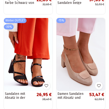
Farbe Schwarz von
Sandalen beige
32,65 €
52,93 €
Carisma
Secret Rose
Winter OUTLET
-15%
-30%
Sandalen mit
Damen Sandalen
26,95 €
53,47 €
Absatz in der
mit Absatz und
38,49 €
62,90 €
Farbe Schwarz
dekorativer
Alicia
Schnalle in