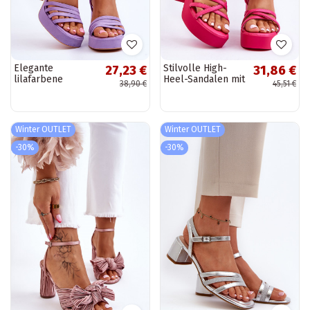
Elegante
Stilvolle High-
27,23 €
31,86 €
lilafarbene
Heel-Sandalen mit
38,90 €
45,51 €
Wildleder-High
Riemen in der
Heels mit Plateau
Farbe Pink von
Verda
Shemira
Winter OUTLET
Winter OUTLET
-30%
-30%