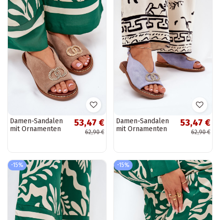
Damen-Sandalen
Damen-Sandalen
53,47 €
53,47 €
mit Ornamenten
mit Ornamenten
62,90 €
62,90 €
und breiten
und breiten
Absätzen aus Eko-
Absätzen aus Eko-
Suede in sand
Suede in blau
Ralisses
Ralisses
-15%
-15%