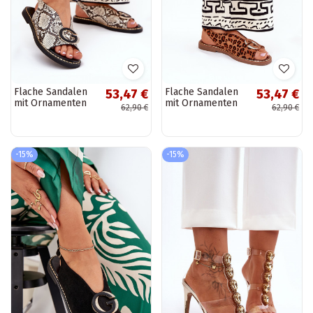
Flache Sandalen
Flache Sandalen
53,47 €
53,47 €
mit Ornamenten
mit Ornamenten
62,90 €
62,90 €
im Schlangenmotiv
im
in sand-braun
Leopardenmuster
Haliones
in braun Haliones
-15%
-15%