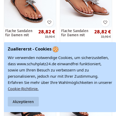
Flache Sandalen
Flache Sandalen
28,82 €
28,82 €
für Damen mit
für Damen mit
33,90 €
33,90 €
Blumen in der
Blumen in der
Farbe Schwarz
Farbe Silber von
von Edoni
Edoni
Zuallererst - Cookies
-15%
-15%
Wir verwenden notwendige Cookies, um sicherzustellen,
dass www.schuhplatz24.de einwandfrei funktioniert,
sowie um Ihren Besuch zu verbessern und zu
personalisieren, jedoch nur mit Ihrer Zustimmung.
Erfahren Sie mehr über Ihre Wahlmöglichkeiten in unserer
Cookie-Richtlinie.
Akzeptieren