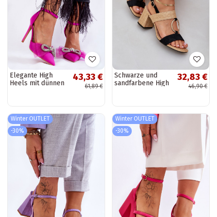
Elegante High
Schwarze und
43,33 €
32,83 €
Heels mit dünnen
sandfarbene High
61,89 €
46,90 €
Absätzen in
Heels Afleeria
leuchtendem Rosa
von Hettie
Winter OUTLET
Winter OUTLET
-30%
-30%