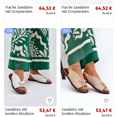
Flache Sandalen
Flache Sandalen
64,52 €
64,52 €
mit Ornamenten
mit Ornamenten
75,90 €
75,90 €
aus schwarzem
aus Eko-Leder
Kunstwildleder
goldfarbene Farbe
Lilria
-15%
-15%
Sandalen mit
Sandalen mit
53,47 €
53,47 €
breiten Absätzen
breiten Absätzen
62,90 €
62,90 €