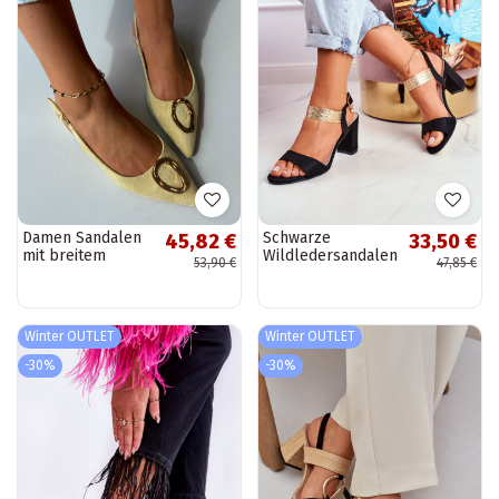
Damen Sandalen
Schwarze
45,82 €
33,50 €
mit breitem
Wildledersandalen
53,90 €
47,85 €
Absatz und
mit goldenen
Ornamenten in
Details. Viel Spaß
gelber Farbe von
Sparkle
Winter OUTLET
Winter OUTLET
-30%
-30%