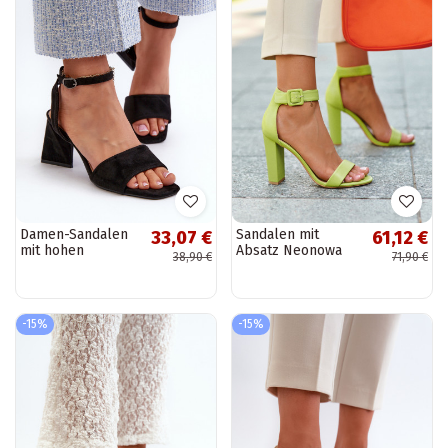
Damen-Sandalen
Sandalen mit
33,07 €
61,12 €
mit hohen
Absatz Neonowa
38,90 €
71,90 €
Absätzen aus Eco-
Zieleń Georgina
Wildleder in
Schwarz von
Upttima
-15%
-15%