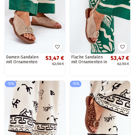
Damen-Sandalen
Flache Sandalen
53,47 €
53,47 €
mit Ornamenten
mit Ornamenten in
62,90 €
62,90 €
und breiten
sand Haliones
Absätzen aus Eko-
Suede in sand
Ralisses
-15%
-15%