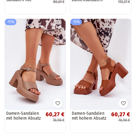
80,61 €
113,37 €
hohem Absatz in
mit Absatz in
der Farbe Schwarz
Silberfarbe von
von Besso
Laura Messi
-15%
-15%
Damen-Sandalen
Damen-Sandalen
60,27 €
60,27 €
mit hohem Absatz
mit hohem Absatz
70,90 €
70,90 €
und Plattform aus
und Plattform aus
Eco-Leder in
Eco-Leder in
sandfarbener
brauner