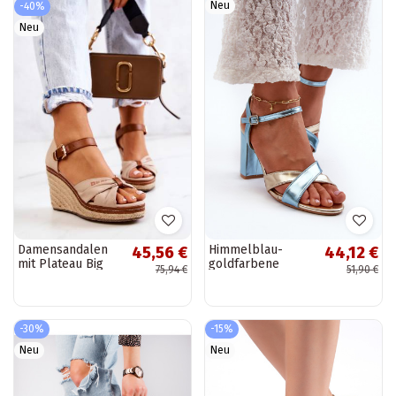
Neu
-40%
Neu
Damensandalen
Himmelblau-
45,56 €
44,12 €
mit Plateau Big
goldfarbene
75,94 €
51,90 €
Star beige
elegante High
Heels aus
Kunstleder mit
Schriftzug Abilica
-30%
-15%
Neu
Neu