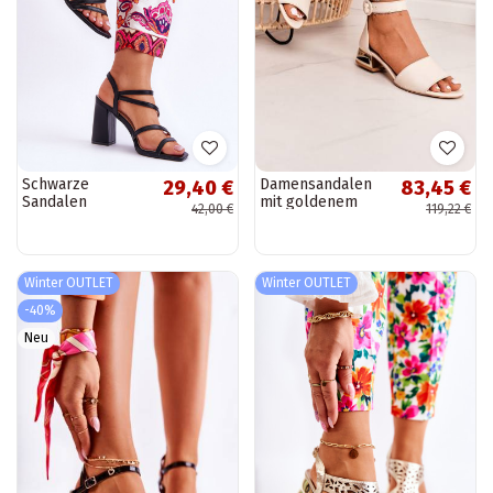
Schwarze
Damensandalen
29,40 €
83,45 €
Sandalen
mit goldenem
42,00 €
119,22 €
Florentina mit
Absatz Laura
Absatz
Messi beige
Winter OUTLET
Winter OUTLET
-40%
Neu