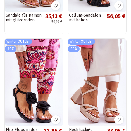
Sandale für Damen
Callum-Sandalen
35,13 €
56,05 €
mit glitzernden
mit hohen
50,19 €
Ösen und
Absätzen und
Absätzen, beige
Bändern für
Carlotta
Damen in Schwarz
Winter OUTLET
Winter OUTLET
-30%
-30%
Flip-Flops in der
Hochhackige
22,85 €
37,05 €