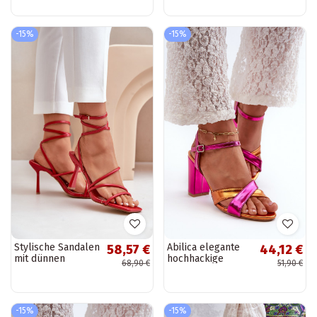
Ornamenten Beige
Schnürungm
Salianes
schZuarze Farbe
Ivelseki
-15%
-15%
Stylische Sandalen
Abilica elegante
58,57 €
44,12 €
mit dünnen
hochhackige
68,90 €
51,90 €
Absätzen mit
Sandalen aus
Streifen rote Farbe
Kunstleder in rosa
Saredi
-15%
-15%