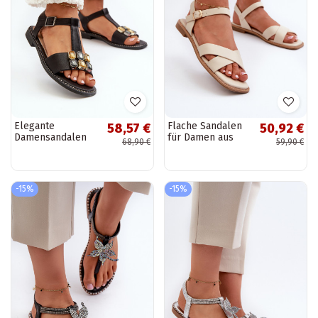
Elegante
Flache Sandalen
58,57 €
50,92 €
Damensandalen
für Damen aus
68,90 €
59,90 €
mit verzierten
Öko-Leder
Details S.Barski
S.Barski KV27-003
KV27-030 in der
in der Farbe Beige
Farbe Schwarz
-15%
-15%