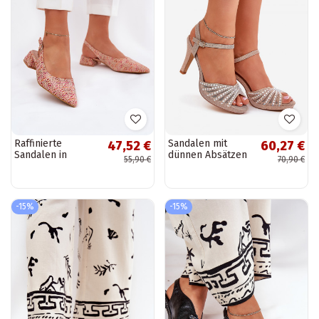
Raffinierte
Sandalen mit
47,52 €
60,27 €
Sandalen in
dünnen Absätzen
55,90 €
70,90 €
verschiedenen
mit Dekoration
Farben Jorela
und Glitzer D&A
MR1038-33
Szampańskie
-15%
-15%