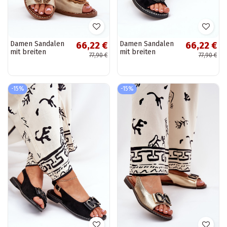
Damen Sandalen
Damen Sandalen
66,22 €
66,22 €
mit breiten
mit breiten
77,90 €
77,90 €
Absätzen und
Absätzen und
Ornamenten in
Ornamenten in
Gold Setorina
Schwarz Setorina
-15%
-15%