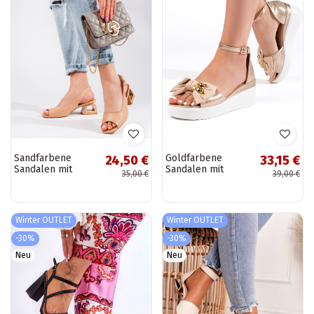
Sandfarbene
Goldfarbene
24,50 €
33,15 €
Sandalen mit
Sandalen mit
35,00 €
39,00 €
niedrigem Absatz
Schleife
Vinceza
Winter OUTLET
Winter OUTLET
-30%
-30%
Neu
Neu