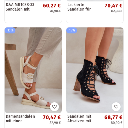
D&A MR1038-33
Lackierte
60,27 €
70,47 €
Sandalen mit
Sandalen für
70,90 €
82,90 €
dünnem Absatz,
Damen mit einer
Dekoration und
Plattform mit
Glitzer in Gold
Ornamenten
schZuarze Farbe
-15%
-15%
Salianes
Damensandalen
Sandalen mit
70,47 €
68,77 €
mit einer
Absätzen mit
82,90 €
80,90 €
Plattform mit
einem Stiefel I