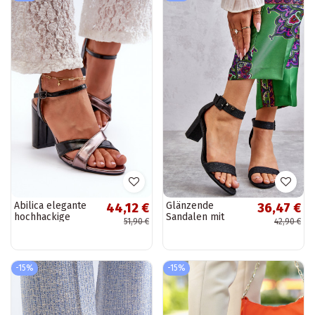
Abilica elegante
Glänzende
44,12 €
36,47 €
hochhackige
Sandalen mit
51,90 €
42,90 €
Sandalen aus
Absatz in Schwarz
Kunstleder in
von Maxim
schwarz
-15%
-15%