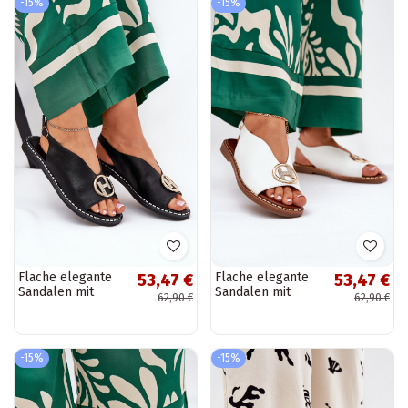
-15%
-15%
Flache elegante
Flache elegante
53,47 €
53,47 €
Sandalen mit
Sandalen mit
62,90 €
62,90 €
Ornamenten in
Ornamenten in
schwarz Iseliria
weiß Iseliria
-15%
-15%