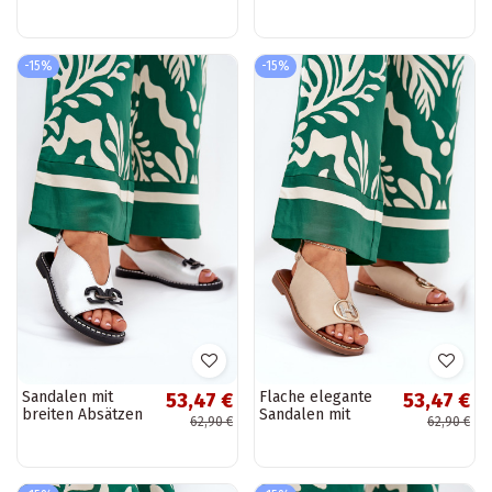
und Ornamenten
und Ornamenten
aus Eko-Leder in
aus Eko-Leder in
weiß Tillireta
sand Tillireta
-15%
-15%
Sandalen mit
Flache elegante
53,47 €
53,47 €
breiten Absätzen
Sandalen mit
62,90 €
62,90 €
und Ornamenten
Ornamenten in
aus Eko-Leder in
sand Iseliria
silber Tillireta