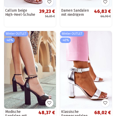
Callum beige
Damen Sandalen
39,23 €
46,83 €
High-Heel-Schuhe
mit niedrigem
56,05 €
66,90 €
für Damen
Absatz aus Eco-
Leder Sergio
Leone SK046 in
Silber
Winter OUTLET
Winter OUTLET
-40%
-40%
Modische
Klassische
48,37 €
68,02 €
Sandalen mit
Damensandalen