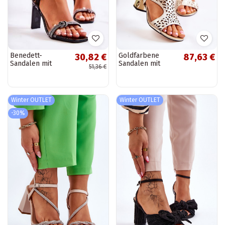
Benedett-
Goldfarbene
30,82 €
87,63 €
Sandalen mit
Sandalen mit
51,36 €
Lackleder-Effekt
Absatz mit Salbei-
und glitzernden
und
Ösen in Schwarz
durchbrochenen
Elementen
Winter OUTLET
Winter OUTLET
-30%