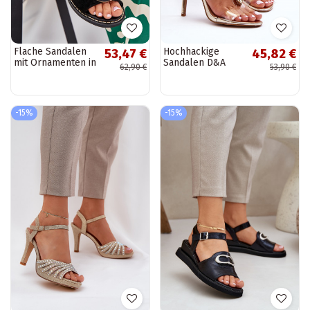
Flache Sandalen
Hochhackige
53,47 €
45,82 €
mit Ornamenten in
Sandalen D&A
62,90 €
53,90 €
schwarz Haliones
MR-16 in
Goldfarbe
-15%
-15%