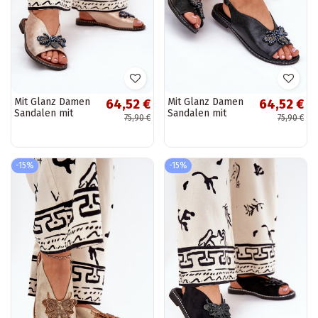
Mit Glanz Damen
Mit Glanz Damen
64,52 €
64,52 €
Sandalen mit
Sandalen mit
75,90 €
75,90 €
Ornamenten flach
Ornamenten flach
in Roségold
in Schwarz
Russona
Russona
-15%
-15%