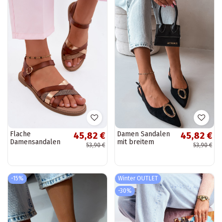
Flache
Damen Sandalen
45,82 €
45,82 €
Damensandalen
mit breitem
53,90 €
53,90 €
mit Glanz und
Absatz und
Riemen in Braun
Ornamenten in
Haden
schwarzer Farbe
von Sparkle
-15%
Winter OUTLET
-30%