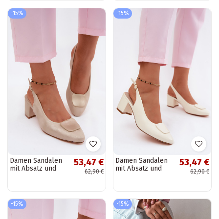
roségoldener
Farbe Tai turiden
-15%
-15%
Damen Sandalen
Damen Sandalen
53,47 €
53,47 €
mit Absatz und
mit Absatz und
62,90 €
62,90 €
dekorativer
dekorativer
Schnalle in
Schnalle in
goldfarbener
Elfenbeinfarbe Tai
Farbe Tai turiden
turiden
-15%
-15%