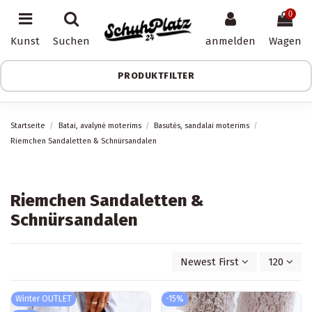
0
Kunst
Suchen
anmelden
Wagen
PRODUKTFILTER
Startseite
Batai, avalynė moterims
Basutės, sandalai moterims
Riemchen Sandaletten & Schnürsandalen
Riemchen Sandaletten &
Schnürsandalen
Newest First
120
Winter OUTLET
-15%