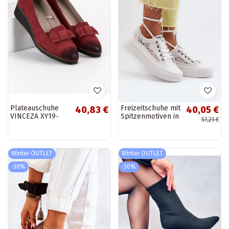
Plateauschuhe
Freizeitschuhe mit
40,83 €
40,05 €
VINCEZA XY19-
Spitzenmotiven in
57,21 €
10469BUR
der Farbe Weiß
von Lee Cooper
Winter OUTLET
Winter OUTLET
-30%
-30%