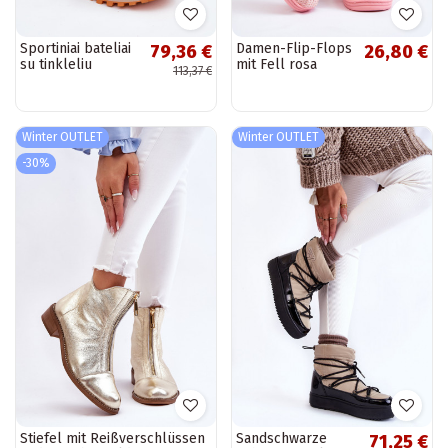
Sportiniai bateliai
Damen-Flip-Flops
79,36 €
26,80 €
su tinkleliu
mit Fell rosa
113,37 €
Vinceza oranžinės
Leriss
spalvos
Winter OUTLET
Winter OUTLET
-30%
Stiefel mit Reißverschlüssen
Sandschwarze
71,25 €