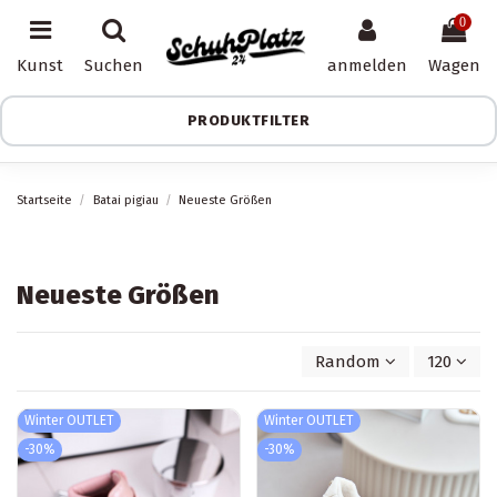
0
Kunst
Suchen
anmelden
Wagen
PRODUKTFILTER
Startseite
Batai pigiau
Neueste Größen
Neueste Größen
Random
120
Winter OUTLET
Winter OUTLET
-30%
-30%