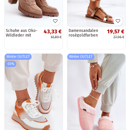
Schuhe aus Öko-
Damensandalen
43,33 €
19,57 €
Wildleder mit
roségoldfarben
61,89 €
27,96 €
Absätzen beige
Julies
Larmaves
Winter OUTLET
Winter OUTLET
-30%