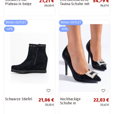
21,21 €
54,79 €
Plateau in beige
Tauina-Schuhe mit
30,30 €
78,27 €
Farbe Suzane
Absatz
Winter OUTLET
Winter OUTLET
-40%
-30%
Schwarze Stiefel
Hochhackige
21,06 €
22,03 €
Schuhe in
35,10 €
31,47 €
schwarzer Farbe
Shelovet