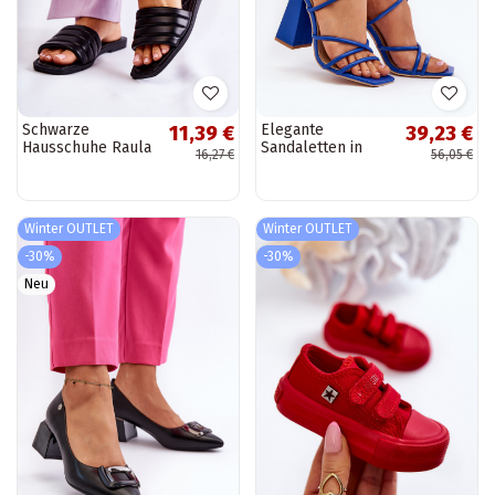
Schwarze
Elegante
11,39 €
39,23 €
Hausschuhe Raula
Sandaletten in
16,27 €
56,05 €
mit Steppmuster
Blau von Josette
Winter OUTLET
Winter OUTLET
-30%
-30%
Neu