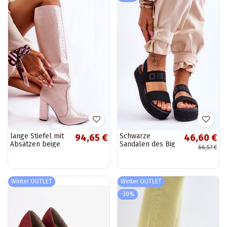
lange Stiefel mit
Schwarze
94,65 €
46,60 €
Absätzen beige
Sandalen des Big
66,57 €
Constancy
Star-Modells
Winter OUTLET
Winter OUTLET
-30%