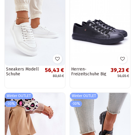
Sneakers Modell
Herren-
56,43 €
39,23 €
Schuhe
Freizeitschuhe Big
80,61 €
56,05 €
Naturleder weiße
Star in schwarzer
Farbe Dimpna
Farbe
Winter OUTLET
Winter OUTLET
-30%
-30%