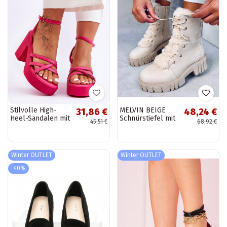
Stilvolle High-
MELVIN BEIGE
31,86 €
48,24 €
Heel-Sandalen mit
Schnürstiefel mit
45,51 €
68,92 €
Riemen in der
Fell
Farbe Pink von
Shemira
Winter OUTLET
Winter OUTLET
-40%