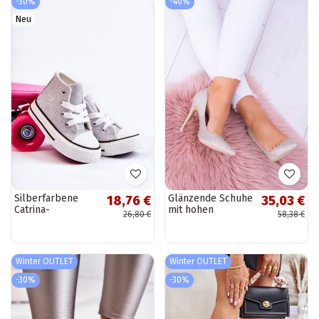
-30%
-40%
Neu
Silberfarbene
Glänzende Schuhe
18,76 €
35,03 €
Catrina-
mit hohen
26,80 €
58,38 €
Ledersneaker
Absätzen in
Goldfarbe
Winter OUTLET
Winter OUTLET
-30%
-30%