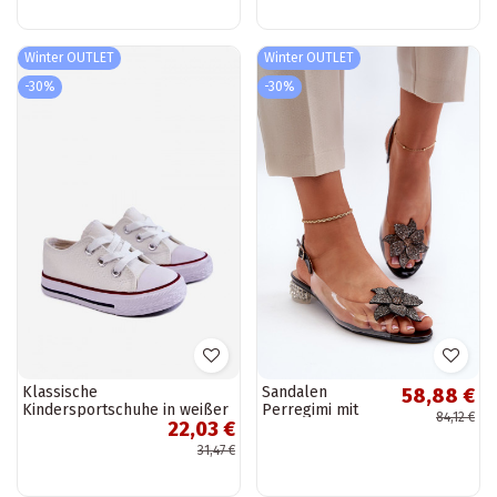
Shelovet
Winter OUTLET
Winter OUTLET
-30%
-30%
Klassische
Sandalen
58,88 €
Kindersportschuhe in weißer
Perregimi mit
84,12 €
22,03 €
Farbe
niedrigem Absatz
und Ornamenten
31,47 €
in der Farbe
Schwarz von D&A