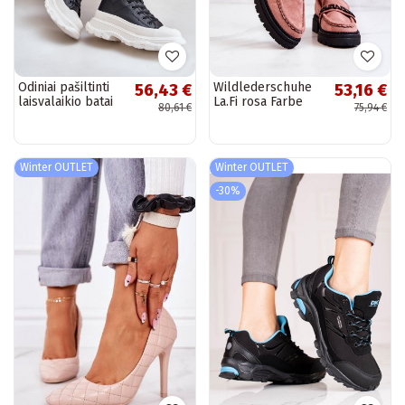
Odiniai pašiltinti
Wildlederschuhe
56,43 €
53,16 €
laisvalaikio batai
La.Fi rosa Farbe
80,61 €
75,94 €
su platforma Big
Jenefer
Star juodos
spalvos
Winter OUTLET
Winter OUTLET
-30%