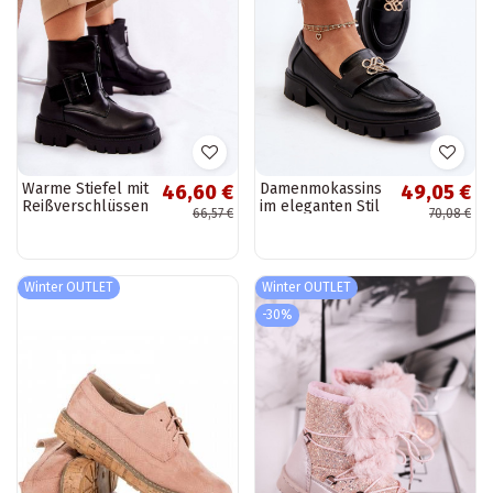
Warme Stiefel mit
Damenmokassins
46,60 €
49,05 €
Reißverschlüssen
im eleganten Stil
66,57 €
70,08 €
in Schwarz Torey
mit goldenen
Details in der
schwarzen Farbe
Tosisa
Winter OUTLET
Winter OUTLET
-30%