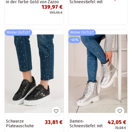
in der Farbe Gold von Zazoo
Schneestiefel mit
139,97 €
Schnürsenkeln von
Carrios
199,95 €
Winter OUTLET
Winter OUTLET
-40%
Schwarze
Damen-
33,81 €
42,05 €
Plateauschuhe
Schneestiefel mit
70,08 €
Schnürsenkeln