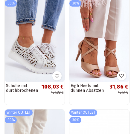
-30%
-30%
Schuhe mit
High Heels mit
108,03 €
31,86 €
durchbrochenen
dünnen Absätzen
154,33 €
45,51 €
Elementen in
beige Loressa
der grauen
Farbe Zazoo
Winter OUTLET
Winter OUTLET
-30%
-30%