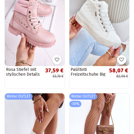
Rosa Stiefel mit
Pašiltinti
37,59 €
58,07 €
stylischen Details
Freizeitschuhe Big
53,70 €
82,96 €
Star in Weiß
Winter OUTLET
Winter OUTLET
-30%