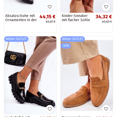
Absatzschuhe mit
Kinder-Sneaker
44,15 €
34,32 €
Ornamenten in der
mit flacher Sohle
63,07 €
49,03 €
schwarzen Farbe
Big Star rot
Sarala
Winter OUTLET
Winter OUTLET
-30%