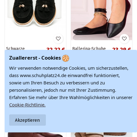
Schwarze
Ballerina-Schuhe
32,22 €
23,29 €
Mokassins aus
aus schwarzem
53,70 €
Zuallererst - Cookies
Wildleder
Shelovet
Wir verwenden notwendige Cookies, um sicherzustellen,
dass www.schuhplatz24.de einwandfrei funktioniert,
Winter OUTLET
Winter OUTLET
sowie um Ihren Besuch zu verbessern und zu
-40%
-30%
personalisieren, jedoch nur mit Ihrer Zustimmung.
Erfahren Sie mehr über Ihre Wahlmöglichkeiten in unserer
Cookie-Richtlinie.
Akzeptieren