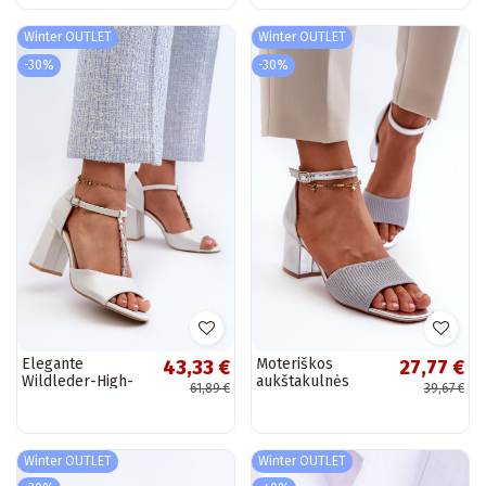
Winter OUTLET
Winter OUTLET
-30%
-30%
Elegante
Moteriškos
43,33 €
27,77 €
Wildleder-High-
aukštakulnės
61,89 €
39,67 €
Heels mit
basutės sidabro
funkelnden Ösen
spalvos Desvia
in Silber von Aniya
Winter OUTLET
Winter OUTLET