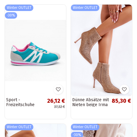
Winter OUTLET
Winter OUTLET
-30%
Sport -
Dünne Absätze mit
26,12 €
85,30 €
Freizeitschuhe
Nieten beige Irma
37,32 €
B683LG.GR /S3-21P
Winter OUTLET
Winter OUTLET
-30%