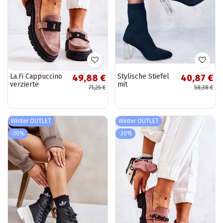
La.Fi Cappuccino
Stylische Stiefel
49,88 €
40,87 €
verzierte
mit
71,25 €
58,38 €
Wildlederstiefel
transparentem
von Laurene
Absatz DESTANI
BLACK
Winter OUTLET
Winter OUTLET
-30%
-30%