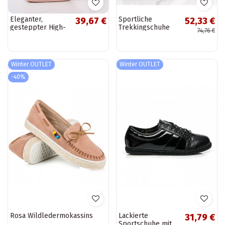
Eleganter,
Sportliche
39,67 €
52,33 €
gesteppter High-
Trekkingschuhe
74,76 €
Heel-Schuh in
Deka in der Farbe
Beige von Rosanna
Schwarz-Blau
Winter OUTLET
Winter OUTLET
-40%
Rosa Wildledermokassins
Lackierte
31,79 €
Sportschuhe mit