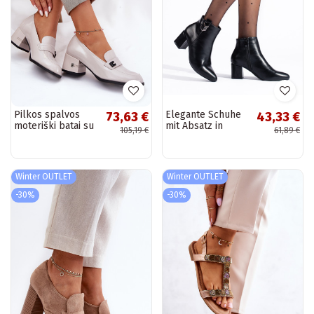
Pilkos spalvos
Elegante Schuhe
73,63 €
43,33 €
moteriški batai su
mit Absatz in
105,19 €
61,89 €
kulniukais ir lako
schwarzer Farbe
efektu
Winter OUTLET
Winter OUTLET
-30%
-30%