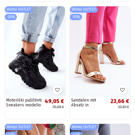
Winter OUTLET
Winter OUTLET
-30%
-30%
Moteriški pašiltinti
Sandalen mit
49,05 €
23,66 €
Sneakers modelio
Absatz in
70,08 €
33,81 €
batai sniego
Goldfarbe Thakko
juodos spalvos
Winter OUTLET
Winter OUTLET
-40%
-40%