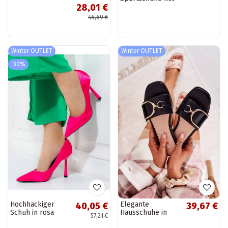
28,01 €
Espadrille-Sohle
Q53-1B
46,69 €
Winter OUTLET
Winter OUTLET
-30%
Hochhackiger
Elegante
40,05 €
39,67 €
Schuh in rosa
Hausschuhe in
57,21 €
Farbe Vinceza
schwarzer Farbe