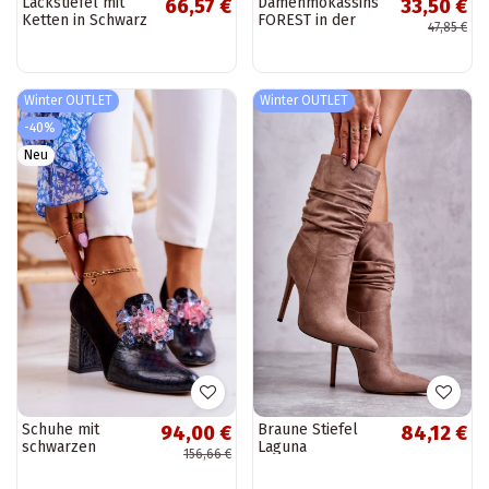
Lackstiefel mit
Damenmokassins
66,57 €
33,50 €
Ketten in Schwarz
FOREST in der
47,85 €
Anne
Farbe Khaki
Winter OUTLET
Winter OUTLET
-40%
Neu
Schuhe mit
Braune Stiefel
94,00 €
84,12 €
schwarzen
Laguna
156,66 €
Absätzen von
Sofie