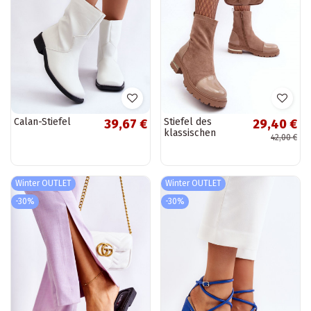
Calan-Stiefel
Stiefel des
39,67 €
29,40 €
klassischen
42,00 €
Modells mit
breiten Absätzen
in der Farbe Beige
von Shendete
Winter OUTLET
Winter OUTLET
-30%
-30%