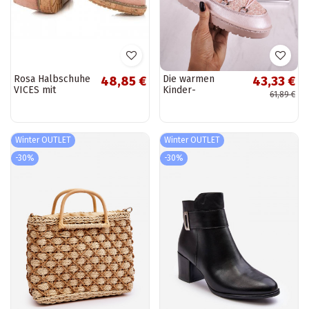
Rosa Halbschuhe
Die warmen
48,85 €
43,33 €
VICES mit
Kinder-
61,89 €
Korksohlen 7152-
Schneestiefel sind
20P
in der Farbe Rosa
gehalten
Winter OUTLET
Winter OUTLET
-30%
-30%