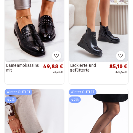
Damenmokassins
Lackierte und
49,88 €
85,10 €
mit
gefütterte
71,25 €
121,57 €
Lackledereffekt
Stiefeletten
in Schwarz von
Vinceza in Schwarz
Keelana
Winter OUTLET
Winter OUTLET
-30%
-30%