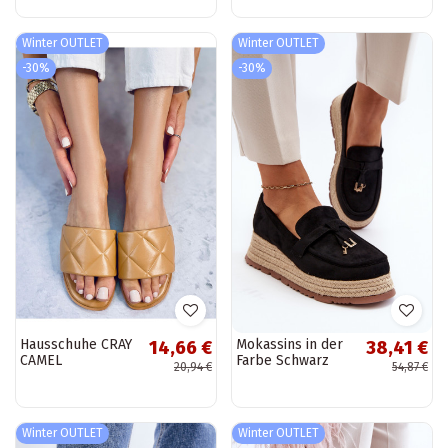
Winter OUTLET
Winter OUTLET
-30%
-30%
Hausschuhe CRAY
Mokassins in der
14,66 €
38,41 €
CAMEL
Farbe Schwarz
20,94 €
54,87 €
Torresia
Winter OUTLET
Winter OUTLET