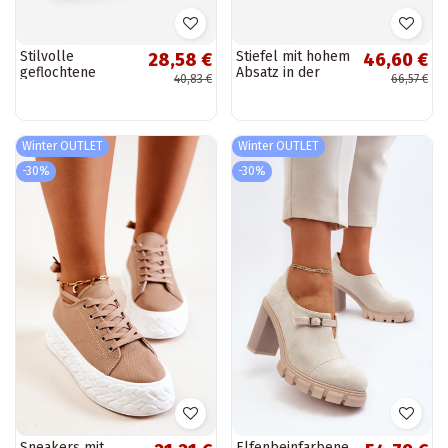
Stilvolle
Stiefel mit hohem
28,58 €
46,60 €
geflochtene
Absatz in der
40,83 €
66,57 €
Handtasche
Farbe Schwarz
von Starines
Winter OUTLET
Winter OUTLET
-30%
-30%
Sneakers mit
Elfenbeinfarbene