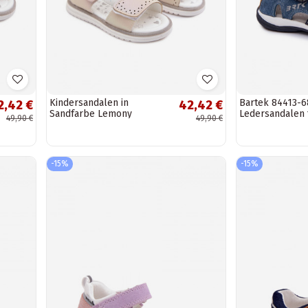
Kindersandalen in
Bartek 84413-6
2,42 €
42,42 €
Sandfarbe Lemony
Ledersandalen 
49,90 €
49,90 €
in Dunkelblau
-15%
-15%