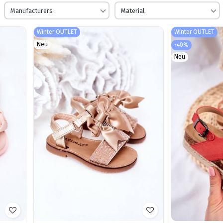
Manufacturers
Material
Winter OUTLET
Winter OUTLET
Neu
-40%
Neu