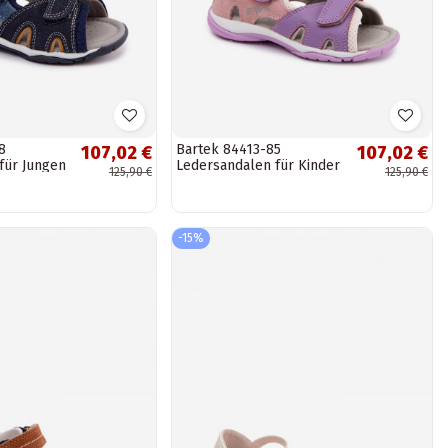
8
Bartek 84413-85
107,02 €
107,02 €
für Jungen
Ledersandalen für Kinder
125,90 €
125,90 €
in Violett
-15%