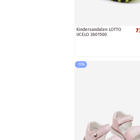
Kindersandalen LOTTO
7
UCELO 2601500
Limettenfarbe
-15%