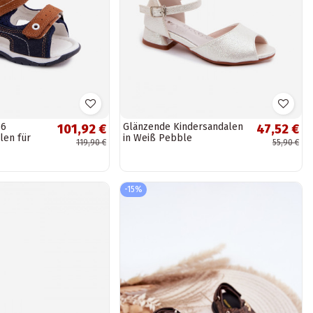
66
Glänzende Kindersandalen
101,92 €
47,52 €
len für
in Weiß Pebble
119,90 €
55,90 €
-Braun
-15%