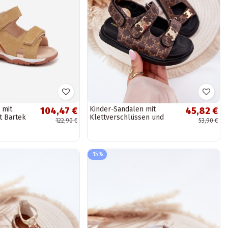
 mit
Kinder-Sandalen mit
104,47 €
45,82 €
t Bartek
Klettverschlüssen und
122,90 €
53,90 €
iger Farbe
goldfarbenen Details in
brauner Farbe
-15%