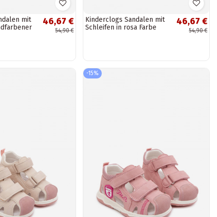
ndalen mit
Kinderclogs Sandalen mit
46,67 €
46,67 €
ndfarbener
Schleifen in rosa Farbe
54,90 €
54,90 €
Rosella
-15%