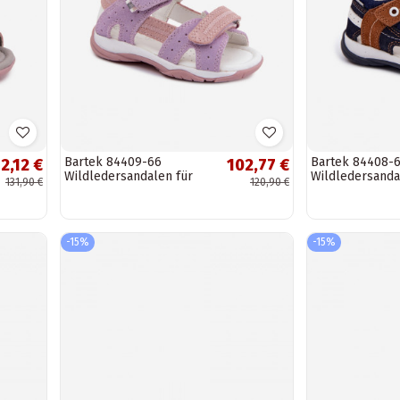
Bartek 84409-66
Bartek 84408-
2,12 €
102,77 €
Wildledersandalen für
Wildledersanda
131,90 €
120,90 €
Kinder in Violett
Jungen in Blau
-15%
-15%