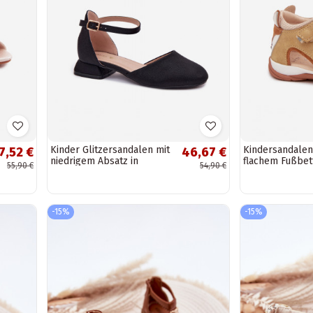
Kinder Glitzersandalen mit
Kindersandalen
7,52 €
46,67 €
niedrigem Absatz in
flachem Fußbet
55,90 €
54,90 €
schwarz Nelly
8441163 in sand
-15%
-15%