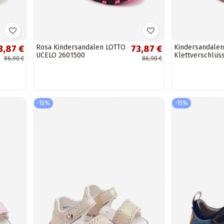
Rosa Kindersandalen LOTTO
Kindersandalen
3,87 €
73,87 €
UCELO 2601500
Klettverschlüss
86,90 €
86,90 €
Sandfarbe Amb
-15%
-15%