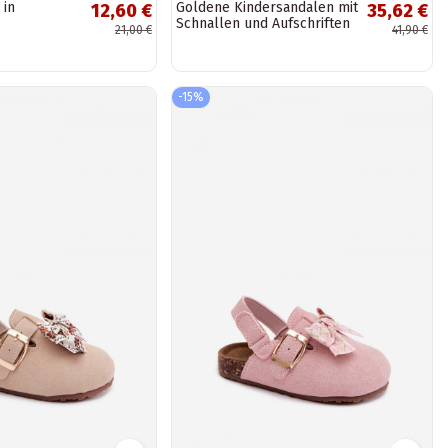
 in
Goldene Kindersandalen mit
12,60 €
35,62 €
Schnallen und Aufschriften
21,00 €
41,90 €
Praline
-15%