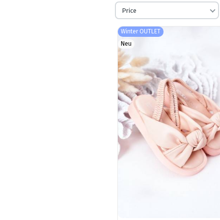
Price
Winter OUTLET
Neu