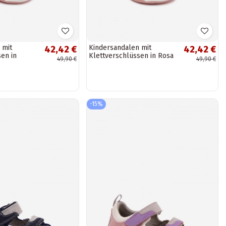
 mit
Kindersandalen mit
42,42 €
42,42 €
en in
Klettverschlüssen in Rosa
49,90 €
49,90 €
era
Ambera
-15%